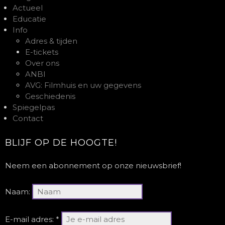
Actueel
Educatie
Info
Adres & tijden
E-tickets
Over ons
ANBI
AVG: Filmhuis en uw gegevens
Geschiedenis
Spiegelpas
Contact
BLIJF OP DE HOOGTE!
Neem een abonnement op onze nieuwsbrief!
Naam:
E-mail adres: *