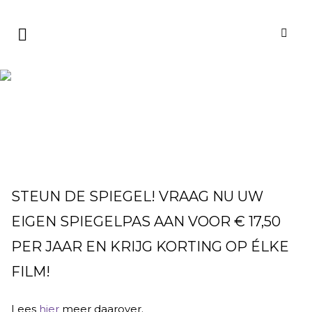
E-TICKETS
MAAK HET ONS
EN UZELF
GEMAKKELIJK!
HOME
›
INFO
›
E-TICKETS
STEUN DE SPIEGEL! VRAAG NU UW
EIGEN SPIEGELPAS AAN VOOR € 17,50
PER JAAR EN KRIJG KORTING OP ÉLKE
FILM!
Lees
hier
meer daarover.