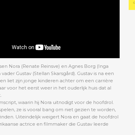
o
sen Nora (Renate Reinsve) en Agnes Borg (Inga
 vader Gustav (Stellan Skarsgård). Gustav is na een
en liet zijn jonge kinderen achter om een carrière
aar voor het eerst weer in het ouderlijk huis dat al
.
script, waarin hij Nora uitnodigt voor de hoofdrol.
spelen, ze is vooral bang om niet gezien te worden,
vinden. Uiteindelijk weigert Nora en gaat de hoofdrol
ikaanse actrice en filmmaker die Gustav leerde