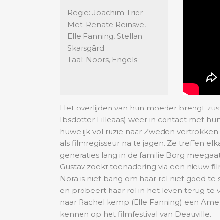
Regie: Joachim Trier
Met: Renate Reinsve,
Elle Fanning, Stellan
Skarsgård
Taal: Noors, Engels
Het overlijden van hun moeder brengt zus
Ibsdotter Lilleaas) weer in contact met hun
huwelijk vol ruzie naar Zweden vertrokken 
als filmregisseur na te jagen. Ze treffen elk
generaties lang in de familie Borg meegaat
Gustav zoekt toenadering via een nieuw film
Nora is niet bang om haar rol niet goed te 
en probeert haar rol in het leven terug te 
naar Rachel kemp (Elle Fanning) een Amer
kennen op het filmfestival van Deauville.