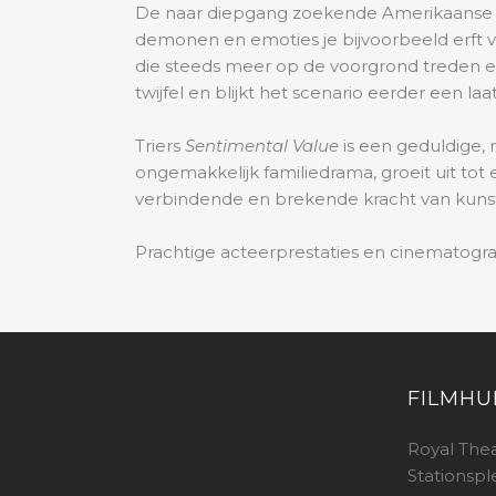
De naar diepgang zoekende Amerikaanse fi
demonen en emoties je bijvoorbeeld erft v
die steeds meer op de voorgrond treden 
twijfel en blijkt het scenario eerder een l
Triers
Sentimental Value
is een geduldige, 
ongemakkelijk familiedrama, groeit uit tot e
verbindende en brekende kracht van kunst
Prachtige acteerprestaties en cinematografi
FILMHU
Royal The
Stationspl