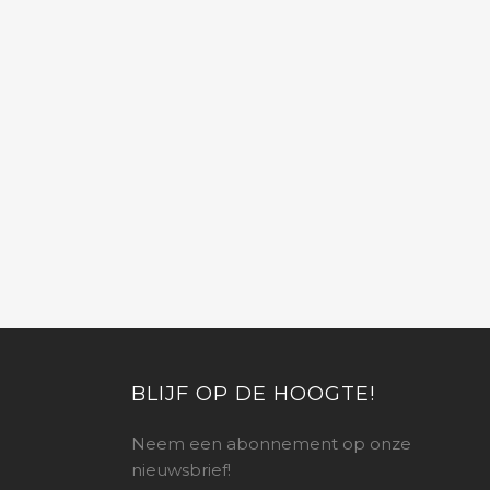
BLIJF OP DE HOOGTE!
Neem een abonnement op onze
nieuwsbrief!