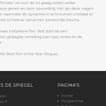
lmster wil voor de rol graag weten welke
ia je genen en door opvoeding. Het zijn deze vragen
en naarmate de opnames in zicht komen ontstaat er
aatste schreeuw vanuit een persoonlijk trauma.
maar trefzekere film. Wat start als een
en gelaagde vertelling over taal, verlies en de
.
e! Best film of the Year (Vogue).
IS DE SPIEGEL
PAGINA’S
Home
ater
Programma
ein 5