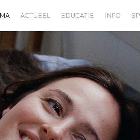
MA
ACTUEEL
EDUCATIE
INFO
SP